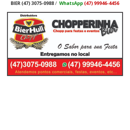
BIER
(47) 3075-0988
/
WhatsApp
(47) 99946-4456
Chopp,Fornecimento de Chopp,barril de chopp,disk
chopp,delivery chopp,tele entrega de
chopp,chopeiras,Chopp Brahma,Delivery de
Chopp,Chopp Pilsen,Chopp Hardenbier,Chopp
Claro,Barril de Chopp,Chopp para churrasco,Chopp
para eventos,Chopp Balneario,Preço Barril,Chopeira