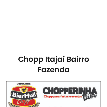
Eletrica,Chopeira a Gelo,Chopp em Casa,Chopp
em,Chopp de Vinho,Chopp Grape Cool,Chopp
Gelado,Chopp,Chopp Bester,Chopp Colonia,Chopp
Escuro,Chopp,Chopp em,Distribuidora de
Chopp,Chopp para Casamentos,Bebidas
Chopp,Chopp,Chopp Barato,Preço barril de chopp,
Preço do chopp,Chopp Brahma,Chopp Grape Cool,
Chopp Itajai Bairro
Fazenda