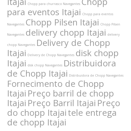
Itajai
Chopp
Chopp para churrasco Navegantes
para eventos Itajai
Chopp para eventos
Chopp Pilsen Itajai
Navegantes
Chopp Pilsen
delivery chopp Itajai
Navegantes
delivery
Delivery de Chopp
chopp Navegantes
Itajai
disk chopp
Delivery de Chopp Navegantes
Itajai
Distribuidora
disk chopp Navegantes
de Chopp Itajai
Distribuidora de Chopp Navegantes
Fornecimento de Chopp
Itajai
Preço barril de chopp
Itajai
Preço Barril Itajai
Preço
do chopp Itajai
tele entrega
de chopp Itajai