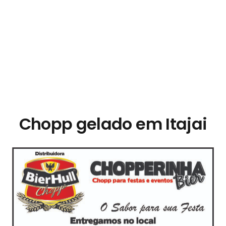
Eletrica,Chopeira a Gelo,Chopp em Casa,Chopp
em,Chopp de Vinho,Chopp Grape Cool,Chopp
Gelado,Chopp,Chopp Bester,Chopp Colonia,Chopp
Escuro,Chopp,Chopp em,Distribuidora de
Chopp,Chopp para Casamentos,Bebidas
Chopp,Chopp,Chopp Barato,Preço barril de chopp,
Preço do chopp,Chopp Brahma,Chopp Grape Cool,
Chopp gelado em Itajai