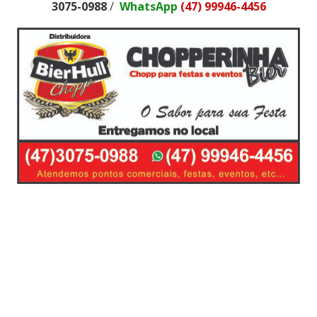
3075-0988
/
WhatsApp
(47) 99946-4456
Chopp,Fornecimento de Chopp,barril de chopp,disk
chopp,delivery chopp,tele entrega de
chopp,chopeiras,Chopp Brahma,Delivery de
Chopp,Chopp Pilsen,Chopp Hardenbier,Chopp
Claro,Barril de Chopp,Chopp para churrasco,Chopp
para eventos,Chopp Balneario,Preço Barril,Chopeira