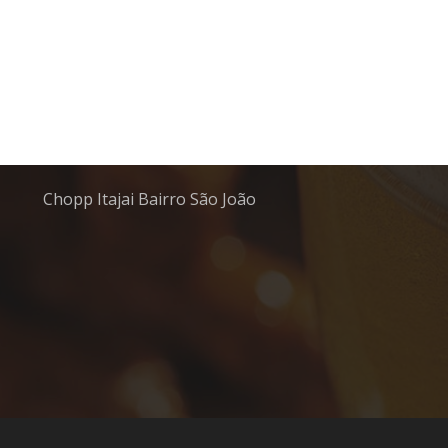
Chopp barato em Itajai
Chopp gelado em Itajai
Chopp Itajai Bairro Fazenda
Chopp Itajai Bairro São Vicente
Chopp Itajai Bairro São João