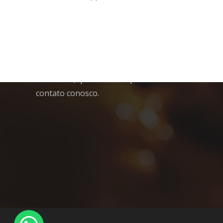
Está procurando por chopp em Itajaí e região?
Confira os nossos serviços: Empresa
especializada em chopp para festas e eventos.
O sabor para a sua festa. Entregamos no local.
Excelência, qualidade e rapidez. Entre em
contato conosco.