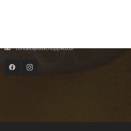
Rua: Leonel Pereira, 195 – Dom Bosco ,
Itajaí -SC
(47) 3075-0988
(47) 99946-4456 WhatsApp
contato@diskchopp.eco.br